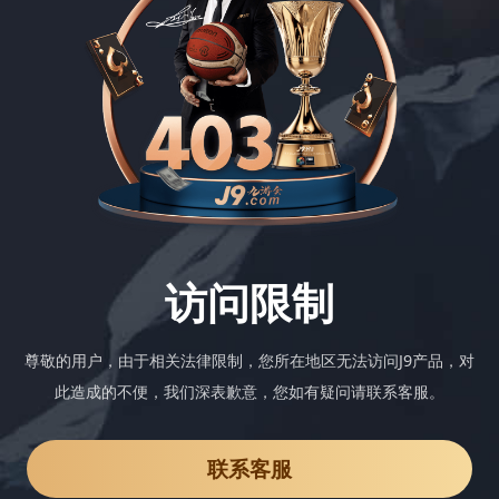
访问限制
尊敬的用户，由于相关法律限制，您所在地区无法访问J9产品，对
此造成的不便，我们深表歉意，您如有疑问请联系客服。
联系客服