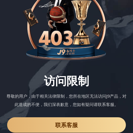
访问限制
尊敬的用户，由于相关法律限制，您所在地区无法访问J9产品，对
此造成的不便，我们深表歉意，您如有疑问请联系客服。
联系客服