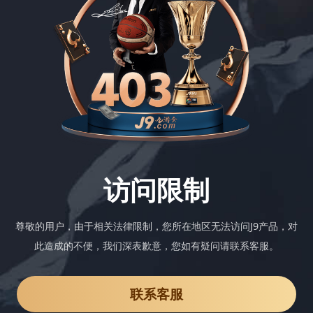
访问限制
尊敬的用户，由于相关法律限制，您所在地区无法访问J9产品，对
此造成的不便，我们深表歉意，您如有疑问请联系客服。
联系客服