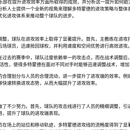
d）足球俱乐部在提升进攻效率方面所取得的成效，并分析这一提升
分析人士提供一个全新的视角来理解多特蒙德的进攻策略与整体
优化进攻体系来推动整个球队的进步。
调整，球队在进攻效率上取得了显著提升。首先，主教练在进攻
后场球员，迅速抢回球权，并利用速度和空间优势进行高效进攻
在过去的赛季中，球队过度依赖单一的攻击点，而在战术调整后
活性，使得多特蒙德在面对不同对手时能够迅速调整战术，增加
的合理划分与人员的合理流动，进一步提升了进攻端的效率。例
够快速转换进攻态势，从而大幅提升了进攻效率。
做了不少努力。首先，球队的攻击线进行了人员的精细调整，引
用，提升了球队的进攻端表现。
员在场上的站位和移动轨迹，多特蒙德进攻线的流畅度得到了显