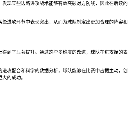
，发现某些边路进攻战术能够有效突破对方防线，因此在后续的
某些进攻环节中表现突出，从而为球队制定出更加合理的阵容和
上得到了显著提升。通过这些多维度的改进，球队在进攻端的表
的进攻配合和科学的数据分析，球队能够在比赛中占据主动，创
更大的成功。