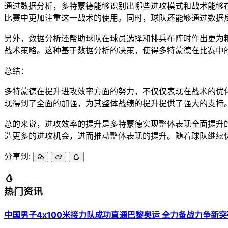
通过数据分析，多特蒙德能够识别出哪些进攻模式和战术能够
比赛中更加注重这一战术的使用。同时，球队还能够通过数据
另外，数据分析还帮助球队在球员选择和排兵布阵时作出更为
战术策略。这种基于数据分析的决策，使得多特蒙德在比赛中
总结：
多特蒙德在提升进攻效率方面的努力，不仅仅表现在战术的优
现得到了全面的加强，为其整体战绩的提升提供了强大的支持
总的来说，进攻效率的提升是多特蒙德实现整体表现全面提升
造更多的进攻机会，进而推动整体表现的提升。随着球队继续
分享到:
热门资讯
中国男子4x100米接力队成功直通巴黎奥运 全力备战力争新突