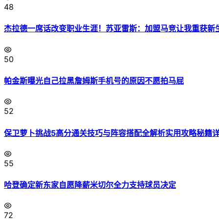
48
杰拉德一席话改变职业生涯！苏亚雷斯：加盟马竞让我重获新
50
帕金斯曝光自己拉黑詹姆斯手机号的原因不愿拍马屁
52
保卫萝卜挑战5高分通关技巧与阵容搭配全解析实用攻略秘籍
55
哈登确定新东家自愿降薪米切尔全力支持球员决定
72