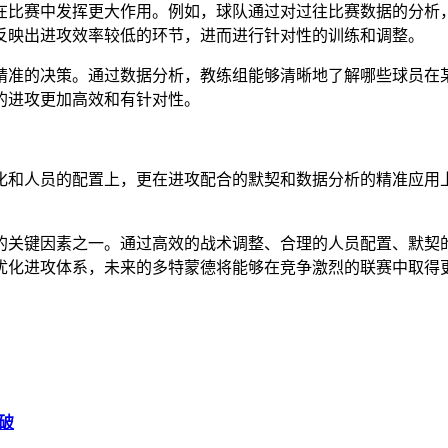
在比赛中发挥更大作用。例如，球队通过对过往比赛数据的分析
反映出进攻效率较低的环节，进而进行针对性的训练和调整。
精准的决策。通过数据分析，教练组能够清晰地了解哪些球员在
的进攻更加高效和有针对性。
化和人员的配置上，更在进攻配合的默契和数据分析的精准应用
。
的关键因素之一。通过高效的战术调整、合理的人员配置、默契
优化进攻体系，未来的多特蒙德将能够在竞争激烈的联赛中取得
破