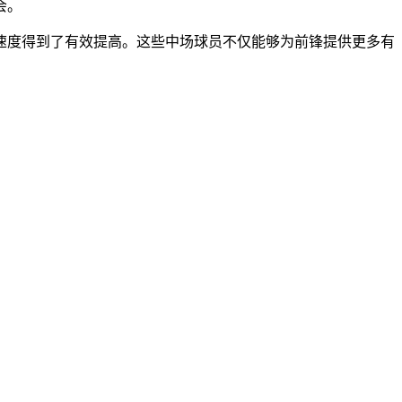
会。
速度得到了有效提高。这些中场球员不仅能够为前锋提供更多有