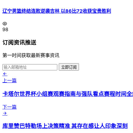
辽宁男篮终结连败逆袭吉林 以86比72收获宝贵胜利
98
订阅资讯推送
第一时间获取最新赛事资讯
立即订阅
上一篇
卡塔尔世界杯小组赛观赛指南与强队看点赛程时间全
下一篇
库里赞巴特勒场上决策精准 其存在感让人印象深刻