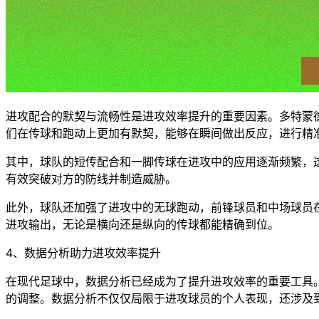
进攻配合的默契与流畅性是进攻效率提升的重要因素。多特蒙
们在传球和跑动上更加有默契，能够在瞬间做出反应，进行精
其中，球队的短传配合和一脚传球在进攻中的应用逐渐频繁，
有效突破对方的防线并制造威胁。
此外，球队还加强了进攻中的无球跑动，前锋球员和中场球员
进攻输出，无论是横向还是纵向的传球都能精确到位。
4、数据分析助力进攻效率提升
在现代足球中，数据分析已经成为了提升进攻效率的重要工具
的调整。数据分析不仅仅局限于进攻球员的个人表现，还涉及