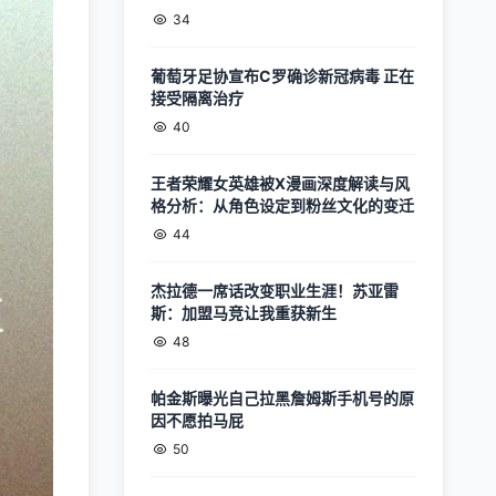
34
葡萄牙足协宣布C罗确诊新冠病毒 正在
接受隔离治疗
40
王者荣耀女英雄被X漫画深度解读与风
格分析：从角色设定到粉丝文化的变迁
44
杰拉德一席话改变职业生涯！苏亚雷
斯：加盟马竞让我重获新生
48
帕金斯曝光自己拉黑詹姆斯手机号的原
因不愿拍马屁
50