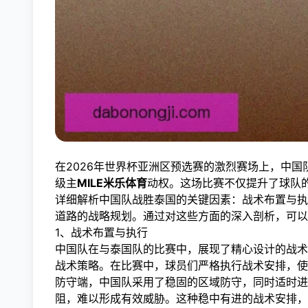
在2026年世界杯亚洲区预选赛的激烈赛场上，中
级主
MILE米乐体育
动权。这场比赛不仅提升了球队
详细解析中国队战胜泰国的关键因素：战术布置与执
道路的战略规划。通过对这些方面的深入剖析，可以
1、战术布置与执行
中国队在与泰国队的比赛中，展现了精心设计的战术
战术策略。在比赛中，球员们严格执行战术安排，使
防守端，中国队采用了稳固的区域防守，同时适时进
阻，难以形成有效威胁。这种稳中有进的战术安排，