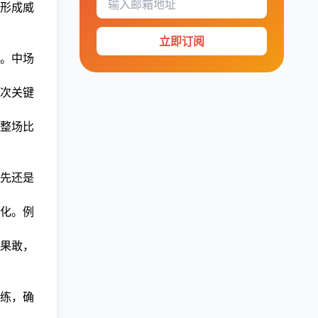
形成威
立即订阅
。中场
次关键
整场比
先还是
化。例
果敢，
练，确