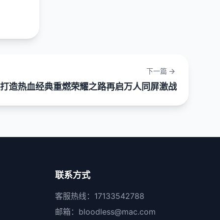
下一篇
打造热血经典重燃荣耀之路再启万人同屏激战
联系方式
客服热线：17133542788
邮箱：bloodless@mac.com