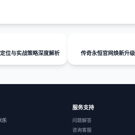
定位与实战策略深度解析
传奇永恒官网焕新升级
服务支持
米乐
问题解答
咨询客服