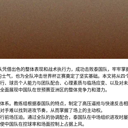
国队凭借出色的整体表现和战术执行力，成功击败泰国队，牢牢掌
的士气，也为全队冲击世界杯正赛奠定了坚实基础。本文将从四
行、球员个人能力与团队配合、心理素质与临场应变、以及对未
全面展现中国队在世预赛亚洲区的整体竞争力和潜力。
体系。教练组根据泰国队的特点，制定了高压逼抢与快速反击相
对手难以找到进攻节奏，从而掌握了场上的主动权。
行前场压迫。通过全队的协调配合，泰国队在中场组织进攻时屡
使中国队在控球率和场面控制上占据上风。