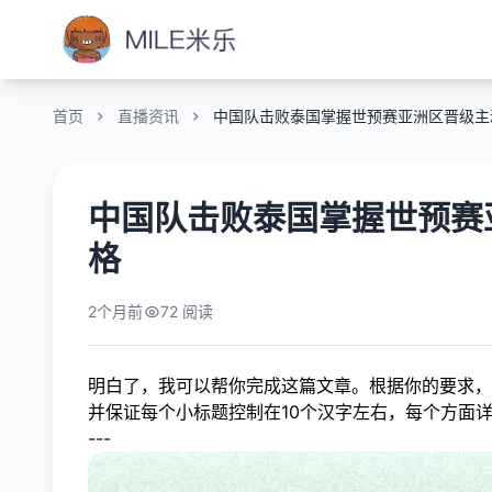
首页
直播资讯
中国队击败泰国掌握世预赛亚洲区晋级主
中国队击败泰国掌握世预赛
格
2个月前
72 阅读
明白了，我可以帮你完成这篇文章。根据你的要求，
并保证每个小标题控制在10个汉字左右，每个方面
---